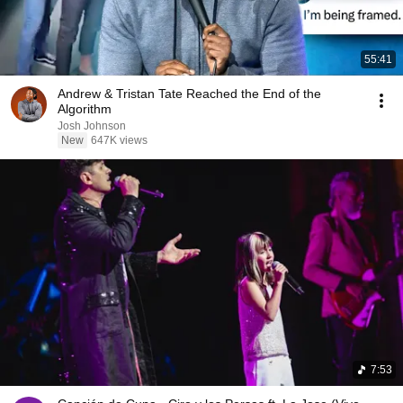
55:41
Andrew & Tristan Tate Reached the End of the
Algorithm
Josh Johnson
New
647K views
7:53