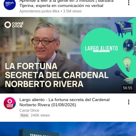
Aprende a leer a la gente en 3 minutos | Bárbara
Tijerina, experta en comunicación no verbal
Aprendemos juntos Mex
•
3.5M views
56:55
Largo aliento - La fortuna secreta del Cardenal
Norberto Rivera (01/08/2026)
Canal Once
New
246K views