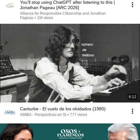
You’ll stop using ChatGPT after listening to this |
Jonathan Pageau [ARC 2026]
Alliance for Responsible Citizenship and Jonathan
Pageau
•
1M views
6:12
Canturbe - El vuelo de los olvidados (1980)
AMIBA - Perspectivas en SI
•
777 views