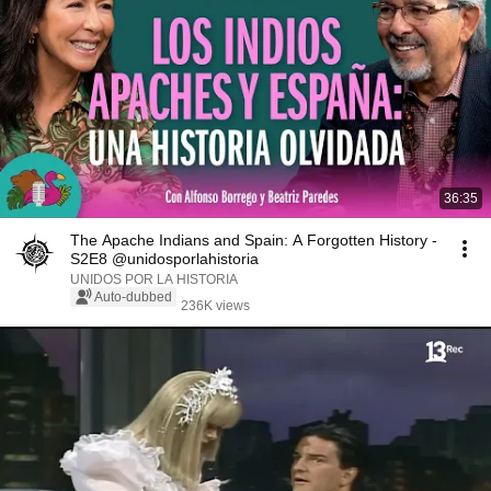
36:35
The Apache Indians and Spain: A Forgotten History -
S2E8 @unidosporlahistoria
UNIDOS POR LA HISTORIA
Auto-dubbed
236K views