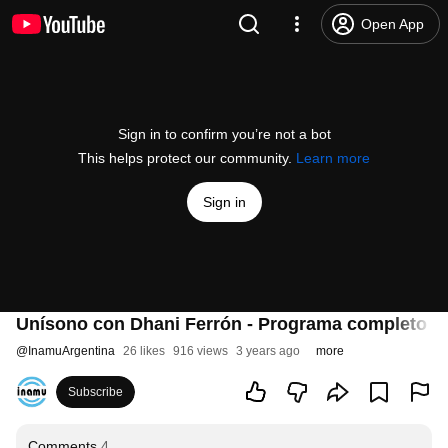
Open App
Sign in to confirm you’re not a bot
This helps protect our community.
Learn more
Sign in
Unísono con Dhani Ferrón - Programa completo 1
@
InamuArgentina
26 likes
916 views
3 years ago
more
Subscribe
Comments
4